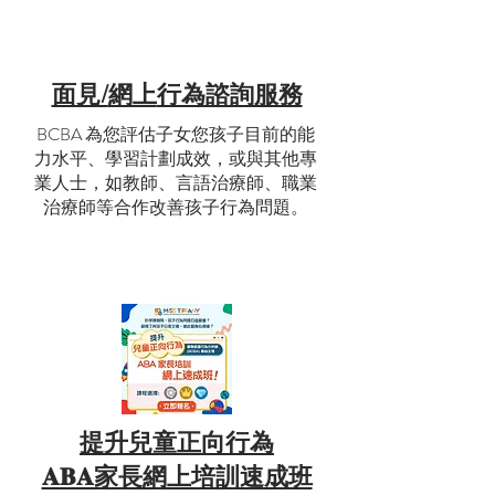
面見/
網上
行為諮詢服務
BCBA 為您評估子女您孩子目前的能
力水平、學習計劃成效，或與其他專
業人士，如教師、言語治療師、職業
治療師等合作改善孩子行為問題。
提升兒童正向行為
𝐀𝐁𝐀家長網上培訓速成班