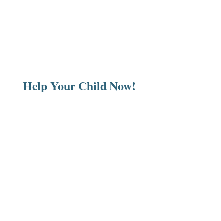
Help Your Child Now!
Get in touch so together we can help your
child to succeed in home, school and various
other settings.
First Name
Last Name