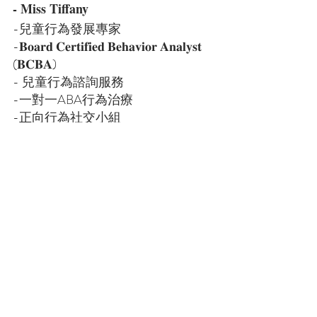
- Miss Tiffany
-兒童行為發展專家⁣⁣⁣
-𝐁𝐨𝐚𝐫𝐝 𝐂𝐞𝐫𝐭𝐢𝐟𝐢𝐞𝐝 𝐁𝐞𝐡𝐚𝐯𝐢𝐨𝐫 𝐀𝐧𝐚𝐥𝐲𝐬𝐭 
(𝐁𝐂𝐁𝐀)⁣⁣⁣
-⁣⁣⁣⁣⁣⁣⁣⁣⁣⁣⁣⁣⁣ 兒童行為諮詢服務⁣⁣
-一對一ABA行為治療⁣⁣⁣⁣⁣⁣⁣⁣⁣⁣⁣⁣⁣⁣⁣
-正向行為社交小組⁣⁣⁣⁣⁣⁣⁣⁣⁣⁣⁣⁣⁣⁣⁣
-升小一預備班⁣⁣
-網上ABA家長培訓⁣⁣⁣
-學校影子老師服務⁣⁣⁣⁣⁣⁣⁣⁣⁣⁣⁣⁣⁣⁣⁣
-提升兒童正向行為教具書
- 分享正確及具科學實證有效育兒教
學方法
｜相信科學，相信專業⁣ ｜
https://www.misstiffanybcba.com
FB @
psyc.made.simple