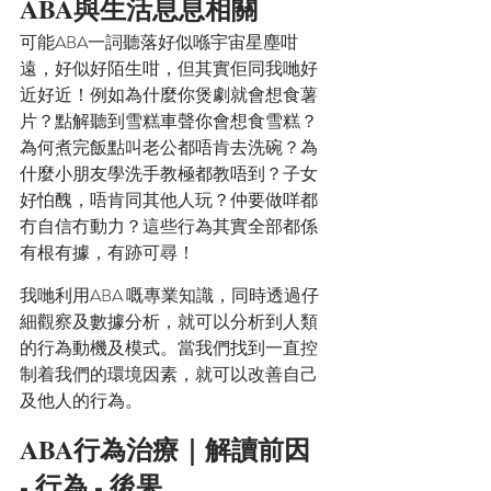
ABA與生活息息相關
可能ABA一詞聽落好似喺宇宙星塵咁
遠，好似好陌生咁，但其實佢同我哋好
近好近！例如為什麼你煲劇就會想食薯
片？點解聽到雪糕車聲你會想食雪糕？
為何煮完飯點叫老公都唔肯去洗碗？為
什麼小朋友學洗手教極都教唔到？子女
好怕醜，唔肯同其他人玩？仲要做咩都
冇自信冇動力？這些行為其實全部都係
有根有據，有跡可尋！
我哋利用ABA 嘅專業知識，同時透過仔
細觀察及數據分析，就可以分析到人類
的行為動機及模式。當我們找到一直控
制着我們的環境因素，就可以改善自己
及他人的行為。
ABA行為治療｜解讀前因 
- 行為 - 後果