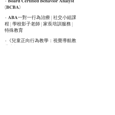
- 𝐁𝐨𝐚𝐫𝐝 𝐂𝐞𝐫𝐭𝐢𝐟𝐢𝐞𝐝 𝐁𝐞𝐡𝐚𝐯𝐢𝐨𝐫 𝐀𝐧𝐚𝐥𝐲𝐬𝐭 
(𝐁𝐂𝐁𝐀)⁣⁣
- 𝐀𝐁𝐀一對一行為治療 | 社交小組課
程 | 學校影子老師 | 家長培訓服務 ⁣| 
特殊教育⁣⁣⁣⁣
-⁣《兒童正向行為教學：視覺導航教
具書》
- 分享正確及具科學實證有效育兒教
學方法⁣
｜相信科學，相信專業⁣ ｜
https://www.misstiffanybcba.com
FB @
psyc.made.simple
IG @
psyc.made.simple